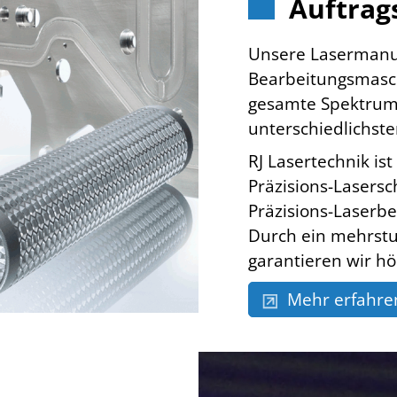
Auftrag
Unsere Lasermanuf
Bearbeitungsmasch
gesamte Spektrum 
unterschiedlichst
RJ Lasertechnik ist
Präzisions-Lasers
Präzisions-Laserb
Durch ein mehrstu
garantieren wir hö
Mehr erfahre