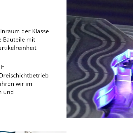
inraum der Klasse
 Bauteile mit
tikelreinheit
lf
Dreischichtbetrieb
ühren wir im
n und