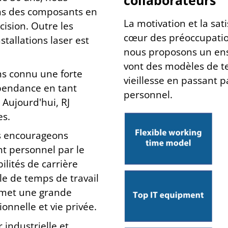
collaborateurs
ns des composants en
La motivation et la sat
cision. Outre les
cœur des préoccupati
stallations laser est
nous proposons un ens
vont des modèles de te
ns connu une forte
vieillesse en passant 
épendance en tant
personnel.
 Aujourd'hui, RJ
es.
us encourageons
nt personnel par le
ilités de carrière
le de temps de travail
ermet une grande
ionnelle et vie privée.
 industrielle et